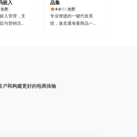
码嵌入
品集
免费
4.6
(
5
)
免费
嵌入管理，支
专业便捷的一键代发系
踪与营销活动
统，速卖通海量商品一键
抓取
客户和构建更好的电商体验