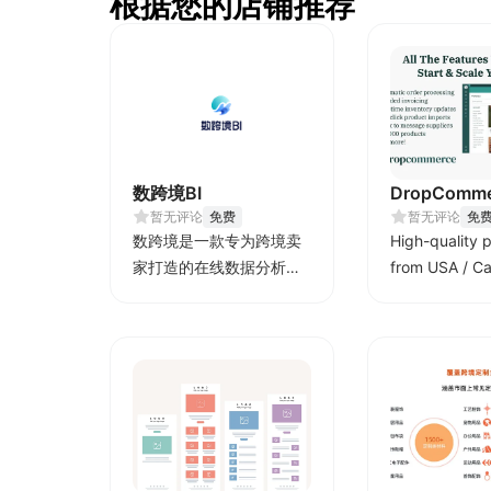
根据您的店铺推荐
数跨境BI
DropComme
暂无评论
免费
Dropshippi
暂无评论
免
数跨境是一款专为跨境卖
High-quality 
家打造的在线数据分析及
from USA / C
可视化工具，可直连电商
based supplie
平台数据并进行汇总、分
析及展现，同时围绕"财
务、库存、广告"等数据提
供多种模板供卖家一键替
换。