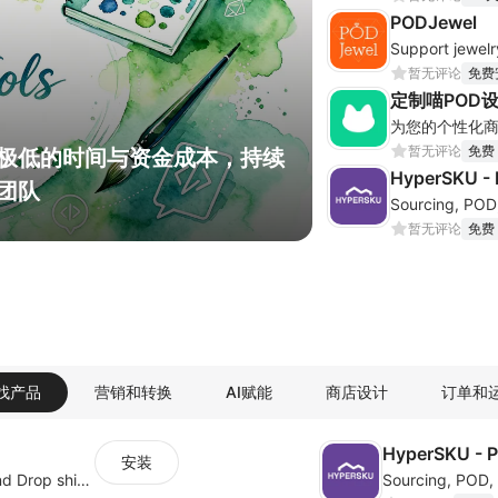
PODJewel
暂无评论
免费
定制喵POD
为您的个性化商
暂无评论
免费
HyperSKU - 
交转化为长期的客户关系
暂无评论
免费
找产品
营销和转换
AI赋能
商店设计
订单和
HyperSKU - 
安装
Support jewelry production-on-demand and Drop shipping