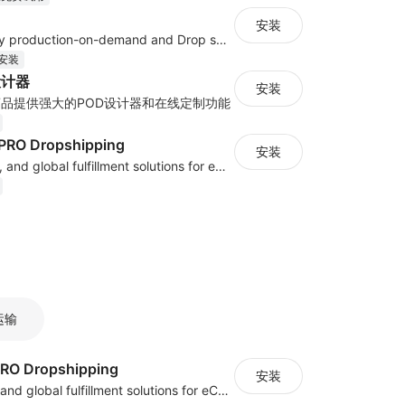
安装
Support jewelry production-on-demand and Drop shipping
安装
设计器
安装
品提供强大的POD设计器和在线定制功能
PRO Dropshipping
安装
Sourcing, POD, and global fulfillment solutions for eCommerce sellers.
运输
PRO Dropshipping
安装
Sourcing, POD, and global fulfillment solutions for eCommerce sellers.