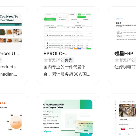
rce: US
EPROLO-
领星ERP
ng
费
Dropshipping &
暂无评论
免费
暂无评论
products
国内专业的一件代发平
让跨境电商
Branding
anadian
台，累计服务超30W国内
rs
外电商卖家，超一万平米
深圳及义乌处理中心，日
均处理订单2W+，稳定合
作供应商3W家，自有百万
级SKU. 是跨境中小卖家的
不二选择.