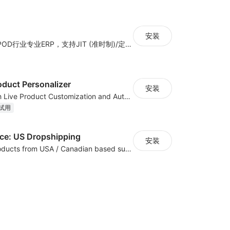
安装
跨境电商定制品POD行业专业ERP，支持JIT (准时制)/定制品POD等多种业务模式。
oduct Personalizer
安装
Boost Sales with Live Product Customization and Automatic Fulfillment
试用
e: US Dropshipping
安装
High-quality products from USA / Canadian based suppliers