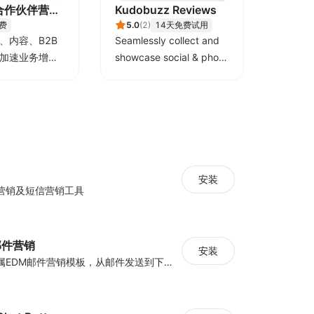
: 合作伙伴营销
Kudobuzz Reviews
费
5.0
(
2
)
14天免费试用
、内容、B2B
Seamlessly collect and
加速业务增
showcase social & photo
演示，请点
reviews to boost organic
方“开发者网
traffic
安装
营销及短信营销工具
y邮件营销
安装
海量跨境卖家专属EDM邮件营销模板，从邮件发送到下单全链路效果追踪，全生命周期触达用户触达。