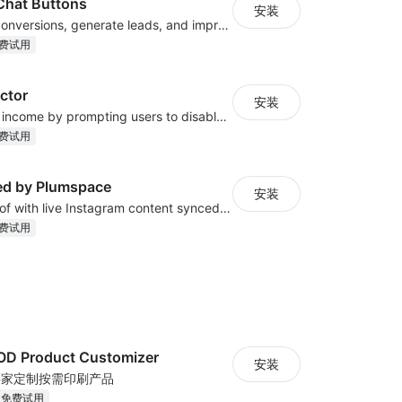
Chat Buttons
安装
Increase sales conversions, generate leads, and improve client support
费试用
ctor
安装
Safeguard your income by prompting users to disable ad blockers.
费试用
ed by Plumspace
安装
Show social proof with live Instagram content synced with your store design
费试用
OD Product Customizer
安装
买家定制按需印刷产品
天免费试用