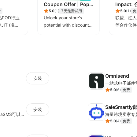
Coupon Offer | Pop-
Impact
费
Up Discount Code
5.0
(
1
)
7天免费试用
管理平台
5.0
(
1
)
免
POD行业
Unlock your store's
联盟、红人
JIT (准时
potential with discount
等合作伙伴
OD等多种业
codes & special offers
长！ 申请
击“支持”下
站”!
Omnisend
安装
一站式电子邮件
5.0
(
6
)
免费
SaleSmartl
安装
MambaSMS让邮件/短信营销更高效！MambaSMS可以帮助商家通过邮件和短信即时联系客户。并通过自动化流程，提高弃单挽回效率。
5.0
(
4
)
免费