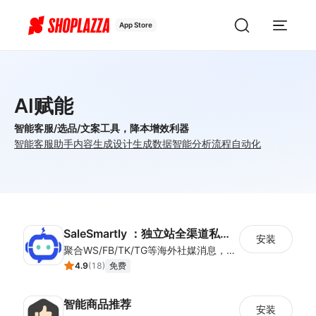
App Store
AI赋能
智能客服/选品/文案工具，降本增效利器
智能客服助手
内容生成
设计生成
数据智能分析
流程自动化
SaleSmartly ：独立站全渠道私域神器
安装
聚合WS/FB/TK/TG等海外社媒消息，一站式集中管理，集成客户管理（SCRM）、多语言实时翻译及智能群发功能，助力独立站卖家高效协同跨境沟通。
4.9
(
18
)
免费
智能商品推荐
安装