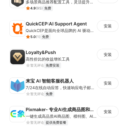
多场景商品推荐配置工具，灵活提升店铺转化效果
4.9
(
95
)
免费
QuickCEP:AI Support Agent
安装
QuickCEP是面向全球品牌的 AI 驱动全渠道客户服务与营销平台。
5.0
(
1
)
免费
Loyalty&Push
安装
高性价比的收益增长工具
暂无评论
免费安装
来宝 AI 智能客服机器人
安装
7/24在线自动应答，快速响应电子邮件、Facebook等多种渠道客户咨询，支持100+种语言，助力跨境电商服务全球买家
暂无评论
免费
Pixmaker- 专业AI生成商品图和模特图工具
安装
一键生成高品质AI商品图、模特图、AI试穿、商品视频！
暂无评论
提供免费套餐