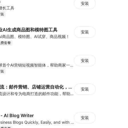
h
安装
增长工具
安装
- 专业AI生成商品图和模特图工具
安装
I商品图、模特图、AI试穿、商品视频！
免费套餐
安装
ClipClap.ai是全球首个AI营销短视频智能体，帮助商家一键生成爆款视频
安装
ShopFlex工作流：邮件营销、店铺运营自动化，以及数据导入导出和多店铺管理
安装
提供可视化工作流设计和专为电商打造的邮件功能，帮助卖家实现运营自动化，减少重复劳动；并且可以多站/站群管理，将一个站成熟的流程一键复制到多个站，快速实现规模化运
‑ AI Blog Writer
安装
Create Great Business Blogs Quickly, Easily, and with Top-Quality!