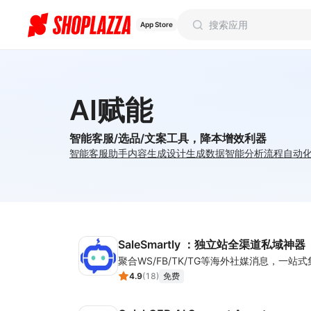
App Store
AI赋能
智能客服/选品/文案工具，降本增效利器
智能客服助手
内容生成
设计生成
数据智能分析
流程自动
SaleSmartly ：独立站全渠道私域神器
4.9
(
18
)
免费