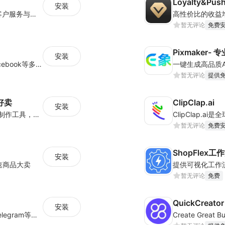
Loyalty&Pus
安装
QuickCEP是面向全球品牌的 AI 驱动全渠道客户服务与营销平台。
高性价比的收益
暂无评论
免费
Pixmaker
安装
7/24在线自动应答，快速响应电子邮件、Facebook等多种渠道客户咨询，支持100+种语言，助力跨境电商服务全球买家
一键生成高品质A
暂无评论
提供
好卖
ClipClap.ai
安装
智能文案助手，让你的产品更好卖, 专业视频制作工具，打造个性化品牌形象, 人工智能图像处理，提高产品展示效果
暂无评论
免费
安装
加速商品大卖
暂无评论
免费
QuickCreator 
安装
多渠道客户联络、沟通平台(支持Fb、Ins、Telegram等渠道)；轻松定制基于企业私有数据的AI机器人；帮您提升转化率、复购率、客户满意度并降低服务成本