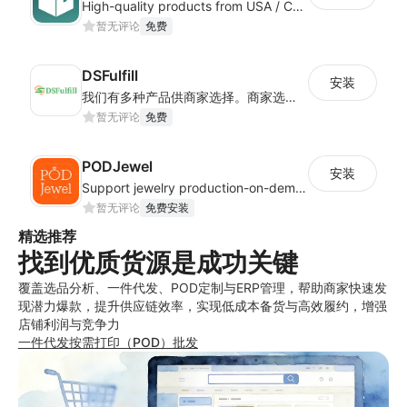
High-quality products from USA / Canadian based suppliers
暂无评论
免费
DSFulfill
安装
我们有多种产品供商家选择。商家选择产品并进行销售。一旦有订单，我们将报价并发货。
暂无评论
免费
PODJewel
安装
Support jewelry production-on-demand and Drop shipping
暂无评论
免费安装
精选推荐
找到优质货源是成功关键
覆盖选品分析、一件代发、POD定制与ERP管理，帮助商家快速发
现潜力爆款，提升供应链效率，实现低成本备货与高效履约，增强
店铺利润与竞争力
一件代发
按需打印（POD）
批发