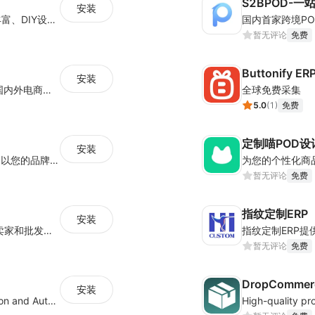
S2BPOD-
安装
为电商卖家提供柔性供应链定制服务：产品丰富、DIY设计、铺货上架、无库存、一件起订、一件代发
暂无评论
免费
Buttonify ER
安装
国内专业的一件代发平台，累计服务超30W国内外电商卖家，超一万平米深圳及义乌处理中心，日均处理订单2W+，稳定合作供应商3W家，自有百万级SKU. 是跨境中小卖家的不二选择.
全球免费采集
5.0
(
1
)
免费
定制喵POD设
安装
HugePOD 将负责每一步，包括打印、包装和以您的品牌将产品运送给您的客户。您将免于生产、存储或前期成本。使用 HugePOD，您可以专注于您的业务发展，只需点击几下即可创建有吸引力的产品并在您的商店中出售它们。更重要的是，您可以零风险开始您的一件代发业务——您只需在客户向您下订单时支付 HugePOD！
为您的个性化商
暂无评论
免费
指纹定制ERP
安装
亚洲领先的一站式服装供应链平台。 为服装卖家和批发商提供设计打样、小规模生产、仓储与一件代发的一站式服务
暂无评论
免费
DropCommerc
安装
Boost Sales with Live Product Customization and Automatic Fulfillment