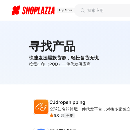
App Store
寻找产品
快速发掘爆款货源，轻松备货无忧
按需打印（POD）
一件代发
供应商
CJdropshipping
5.0
(
3
)
免费