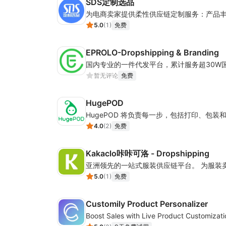
SDS定制选品
5.0
(
1
)
免费
EPROLO-Dropshipping & Branding
暂无评论
免费
HugePOD
4.0
(
2
)
免费
Kakaclo咔咔可洛 - Dropshipping
5.0
(
1
)
免费
Customily Product Personalizer