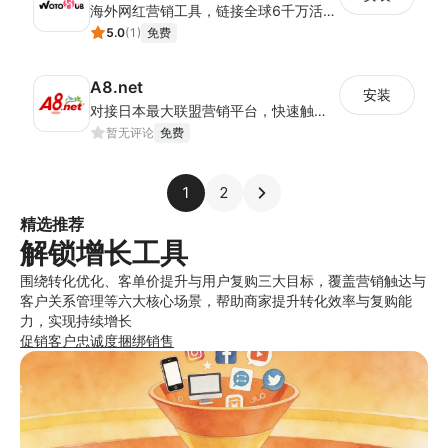
海外网红营销工具，链接全球6千万活跃带货红人，覆盖YT、TK、INS三大主流平台
5.0
(
1
)
免费
A8.net
安装
对接日本最大联盟营销平台，快速触达日本消费者并提升营销效果
暂无评论
免费
1
2
精选推荐
解锁增长工具
围绕转化优化、客单价提升与用户复购三大目标，覆盖营销触达与
客户关系管理等六大核心场景，帮助商家提升转化效率与复购能
力，实现持续增长
促销
客户忠诚度
捆绑销售