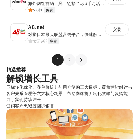
海外网红营销工具，链接全球6千万活跃带货红人，覆盖YT、TK、INS三大主流平台
5.0
(
1
)
免费
A8.net
安装
对接日本最大联盟营销平台，快速触达日本消费者并提升营销效果
暂无评论
免费
1
2
精选推荐
解锁增长工具
围绕转化优化、客单价提升与用户复购三大目标，覆盖营销触达与
客户关系管理等六大核心场景，帮助商家提升转化效率与复购能
力，实现持续增长
促销
客户忠诚度
捆绑销售