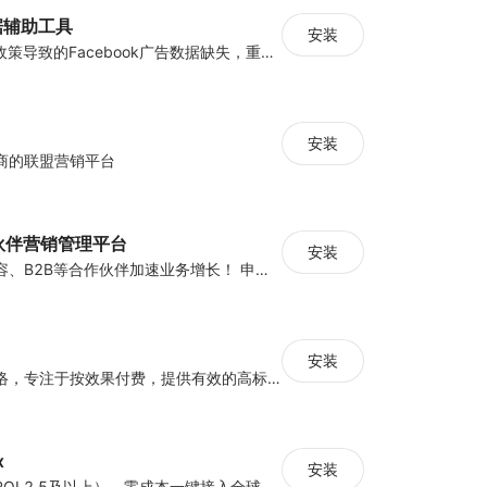
数据辅助工具
安装
解决iOS14隐私政策导致的Facebook广告数据缺失，重建广告成效分析链路
安装
商的联盟营销平台
合作伙伴营销管理平台
安装
联盟、红人、内容、B2B等合作伙伴加速业务增长！ 申请演示，请点击“支持”下方“开发者网站”!
安装
全球联盟营销网络，专注于按效果付费，提供有效的高标准营销服务
x
安装
CPS广告工具（ROI 2.5及以上），零成本一键接入全球广告资源。