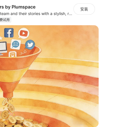
s by Plumspace
安装
Showcase your team and their stories with a stylish, responsive layout
费试用