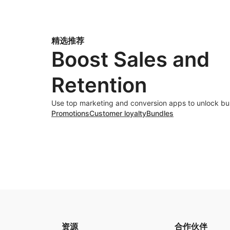
精选推荐
Boost Sales and
Retention
Use top marketing and conversion apps to unlock bu
Promotions
Customer loyalty
Bundles
资源
合作伙伴