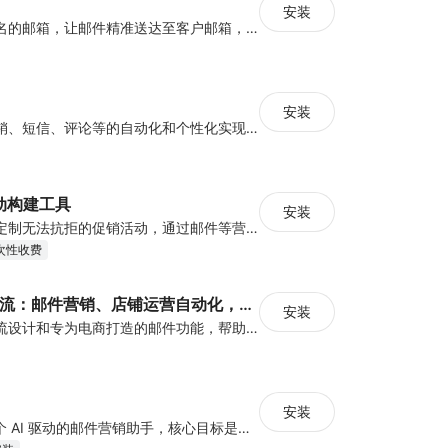
安装
绑定属于自己域名的邮箱，让邮件精准送达至客户邮箱，告别垃圾箱！
安装
通过电子邮件营销、短信、评论等的自动化和个性化实现更智能的增长
活动构建工具
安装
为每个用户量身定制无法抗拒的促销活动，通过邮件等营销方式让你的每一次触达，都动人心弦。
次性收费
ShopFlex工作流：邮件营销、店铺运营自动化，以及数据导入导出和多店铺管理
安装
提供可视化工作流设计和专为电商打造的邮件功能，帮助卖家实现运营自动化，减少重复劳动；并且可以多站/站群管理，将一个站成熟的流程一键复制到多个站，快速实现规模化运
安装
Easy Email是一个 AI 驱动的邮件营销助手，核心目标是让商家从“有活动想法”快速进入“可发送状态”