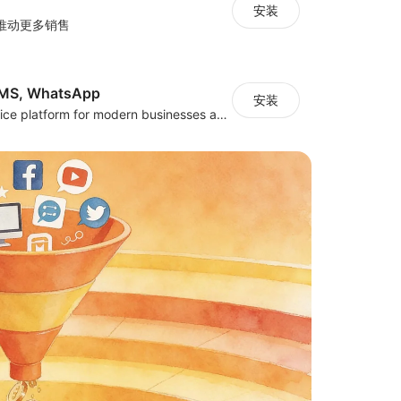
安装
推动更多销售
 SMS, WhatsApp
安装
Marketing, Service platform for modern businesses across WhatsApp, SMS and Email