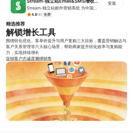
Stream-独立站Email&SMS增收营销系统
安装
Stream-独立站邮件营销系统 为中国独立站卖家精心定制的邮件营销策略，中国版mailchimp，中国版 Omnisend，中国版klaviyo。
4.8
(
4
)
免费
精选推荐
解锁增长工具
围绕转化优化、客单价提升与用户复购三大目标，覆盖营销触达与
客户关系管理等六大核心场景，帮助商家提升转化效率与复购能
力，实现持续增长
促销
客户忠诚度
捆绑销售