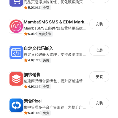
商品页悬浮加购按钮，优化顾客购买操作路径
5.0
(
262
)
免费
MambaSMS SMS & EDM Marketing
安装
MambaSMS让邮件/短信营销更高效！MambaSMS可以帮助商家通过邮件和短信即时联系客户。并通过自动化流程，提高弃单挽回效率。
5.0
(
2
)
免费安装
自定义代码嵌入
安装
自定义代码嵌入管理，支持多渠道追踪与营销活动配置
4.9
(
192
)
免费
捆绑销售
安装
创建商品组合捆绑包，提升店铺连带销售率
4.9
(
234
)
免费
聚合Pixel
安装
集中管理多平台广告追踪，为提升广告ROAS与转化率提供数据基础
5.0
(
169
)
免费