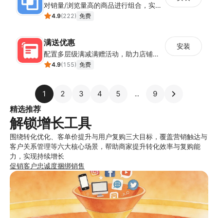
对销量/浏览量高的商品进行组合，实现在组合商品的详情页中可互相跳转，有效提高转化。
4.9
(
222
)
免费
满送优惠
安装
配置多层级满减满赠活动，助力店铺拉新转化与客单价提升
4.9
(
155
)
免费
1
2
3
4
5
9
精选推荐
解锁增长工具
围绕转化优化、客单价提升与用户复购三大目标，覆盖营销触达与
客户关系管理等六大核心场景，帮助商家提升转化效率与复购能
力，实现持续增长
促销
客户忠诚度
捆绑销售