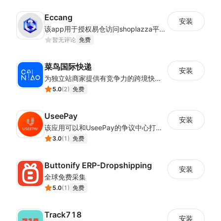
Eccang
安装
该app用于授权易仓访问shoplazza平台上的店铺数据
暂无评论
免费
菜鸟国际快递
安装
为独立站商家提供有竞争力的跨境快递服务：全球120国可达（欧美为优势线路）支持1件免费上门揽收，赔付无忧。同时提供欧洲清关增值服务，助力商家快速出海。
5.0
(
2
)
免费
UseePay
安装
该应用可以和UseePay的争议中心打通,消费者通过争议中心可以及时的看到订单状态和物流状态,减少因为信息没有及时同步给消费者而产生的拒付.风控数据采集.
3.0
(
1
)
免费
Buttonify ERP-Dropshipping
安装
全球免费采集
5.0
(
1
)
免费
Track718
安装