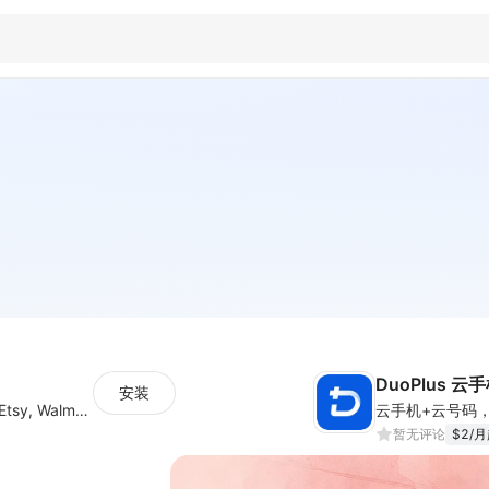
DuoPlus 云
安装
List & Sync Orders Across Amazon, eBay, Etsy, Walmart, TikTok Shop, and More
暂无评论
$2/