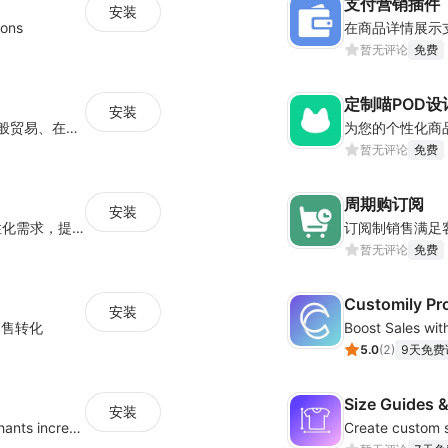
支付营销插件
安装
ions
在商品详情展示
暂无评论
免费
定制喵POD设
安装
寻汇SUNRATE致力于为全球的跨境电商、一般贸易、在线航旅、留学教育等企业客户提供一站式跨境支付产品与服务.
为您的个性化商
暂无评论
免费
周期购订阅
安装
提供多样化的商品定制选项，满足消费者个性化需求，提升专属感并促进销售
暂无评论
免费
Customily Pr
安装
销售转化
5.0
(
2
)
9天免费
Size Guides &
安装
Create unlimited app options to help merchants increase sales.