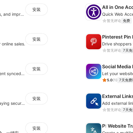
All in One Ac
安装
Increase sales conversions, generate leads, and improve client support
暂无评论
免费
Pinterest Pin
安装
 online sales.
暂无评论
7天免
Social Media 
安装
Show social proof with live Instagram content synced with your store design
5.0
(
1
)
7天免费
External Link
安装
Build trust and boost conversions by displaying security and guarantee badges
暂无评论
7天免
P: Website Tr
安装
为您的网站客户提供舒适白天/夜间的浏览体验，一键安装，一键切换夜间模式