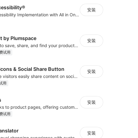
cessibility®
安装
Quick Web Accessibility Implementation with All in One Accessibility!
 It by Plumspace
安装
Drive shoppers to save, share, and find your products using Pinterest pins
费试用
Icons & Social Share Button
安装
Let your website visitors easily share content on social media
试用
s
安装
Add external links to product pages, offering customers more purchasing options
费试用
anslator
安装
Create a multilingual shopping experience with customizable language switchers