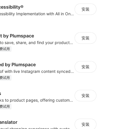
cessibility®
安装
Quick Web Accessibility Implementation with All in One Accessibility!
 It by Plumspace
安装
Drive shoppers to save, share, and find your products using Pinterest pins
费试用
ed by Plumspace
安装
Show social proof with live Instagram content synced with your store design
费试用
s
安装
Add external links to product pages, offering customers more purchasing options
费试用
anslator
安装
Create a multilingual shopping experience with customizable language switchers