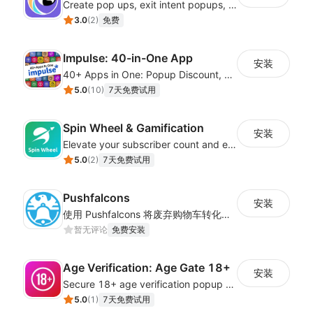
Create pop ups, exit intent popups, contact forms, email popup & get more sales
3.0
(
2
)
免费
Impulse: 40-in-One App
安装
40+ Apps in One: Popup Discount, Spin Wheel, Countdown Timer, Banner, Coupon
5.0
(
10
)
7天免费试用
Spin Wheel & Gamification
安装
Elevate your subscriber count and enhance sales with spin wheel pop-up discounts
5.0
(
2
)
7天免费试用
Pushfalcons
安装
使用 Pushfalcons 将废弃购物车转化为挽回的销售额，将浏览者转化为忠实买家
暂无评论
免费安装
Age Verification: Age Gate 18+
安装
Secure 18+ age verification popup compliance tool - age gate for your website
5.0
(
1
)
7天免费试用