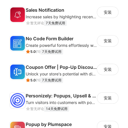
Sales Notification
安装
Increase sales by highlighting recent customer activity with Sales Notifications
暂无评论
7天免费试用
No Code Form Builder
安装
Create powerful forms effortlessly with our user-friendly Form Builder app.
5.0
(
1
)
7天免费试用
Coupon Offer | Pop-Up Discount Code
安装
Unlock your store's potential with discount codes & special offers
5.0
(
1
)
7天免费试用
Personizely: Popups, Upsell & A/B Test
安装
Turn visitors into customers with popups, upsells, cross-sells & A/B testing.
暂无评论
14天免费试用
Popup by Plumspace
安装