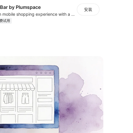
Bar by Plumspace
安装
Create a smooth mobile shopping experience with a customizable Menu Bar
费试用