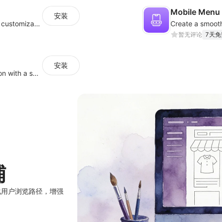
Mobile Menu 
安装
Improve customer navigation with a sleek, customizable Back-to-Top button!
暂无评论
7天免
安装
Deliver seamless navigation and fluid motion with a smooth scroll
铺
化用户浏览路径，增强