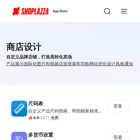
App Store
商店设计
自定义品牌店铺，打造高转化卖场
产品展示
国际化
图片和视频
店面
搜索和导航
网站优化
设计风格
通知
尺码表
安装
自定义产品尺码指南，帮助顾客精准选择所需尺码
4.9
(
267
)
免费
多货币设置
安装