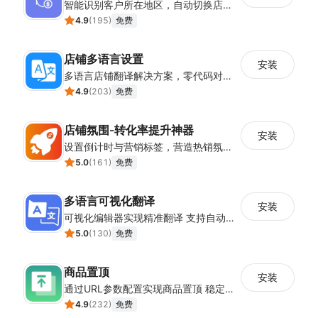
智能识别客户所在地区，自动切换店铺货币展示
4.9
(
195
)
免费
店铺多语言设置
安装
多语言店铺翻译解决方案，零代码对接全球消费者
4.9
(
203
)
免费
店铺氛围-转化率提升神器
安装
设置倒计时与营销标签，营造热销氛围强化购买意愿，提升下单转化率
5.0
(
161
)
免费
多语言可视化翻译
安装
可视化编辑器实现精准翻译 支持自动翻译与人工校对
5.0
(
130
)
免费
商品置顶
安装
通过URL参数配置实现商品置顶 稳定提升目标商品曝光
4.9
(
232
)
免费