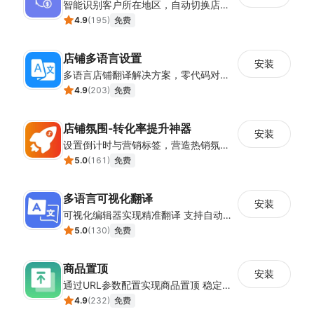
智能识别客户所在地区，自动切换店铺货币展示
4.9
(
195
)
免费
店铺多语言设置
安装
多语言店铺翻译解决方案，零代码对接全球消费者
4.9
(
203
)
免费
店铺氛围-转化率提升神器
安装
设置倒计时与营销标签，营造热销氛围强化购买意愿，提升下单转化率
5.0
(
161
)
免费
多语言可视化翻译
安装
可视化编辑器实现精准翻译 支持自动翻译与人工校对
5.0
(
130
)
免费
商品置顶
安装
通过URL参数配置实现商品置顶 稳定提升目标商品曝光
4.9
(
232
)
免费