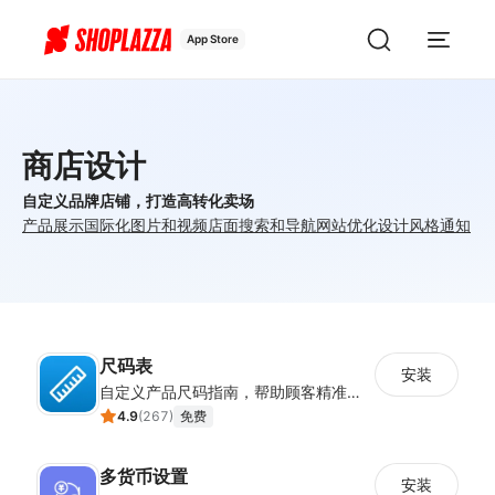
App Store
商店设计
自定义品牌店铺，打造高转化卖场
产品展示
国际化
图片和视频
店面
搜索和导航
网站优化
设计风格
通知
尺码表
安装
自定义产品尺码指南，帮助顾客精准选择所需尺码
4.9
(
267
)
免费
多货币设置
安装