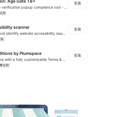
ion: Age Gate 18+
安装
Secure 18+ age verification popup compliance tool - age gate for your website
试用
ibility scanner
安装
Scan, monitor, and identify website accessibility issues across WCAG, ADA, EAA
安装
itions by Plumspace
安装
Protect your store with a fully customizable Terms & Conditions checkbox
费试用