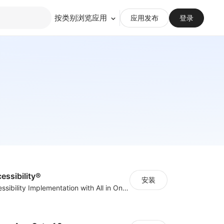
按类别浏览应用
应用发布
登录
cessibility®
安装
Quick Web Accessibility Implementation with All in One Accessibility!