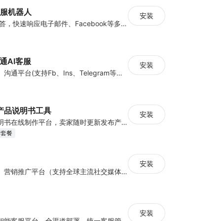
客服机器人
安装
7/24在线自动应答，快速响应电子邮件、Facebook等多种渠道客户咨询，支持100+种语言，助力跨境电商服务全球买家
通AI客服
安装
多渠道客户联络、沟通平台(支持Fb、Ins、Telegram等渠道)；轻松定制基于企业私有数据的AI机器人；帮您提升转化率、复购率、客户满意度并降低服务成本
AI产品说明书工具
安装
跨境电商产品说明书在线制作平台，卖家随时更新发布产品手册，支持二维码分享、加密访问、自定义手册链接、一键导出PDF，已接入ChatGPT能力，支持AI智能问答。
费套餐
安装
全渠道客户沟通、营销推广平台（支持全球主流社交媒体渠道）、AI机器人、知识库、智能营销、自动化流程、云设备、数据分析、实时翻译、客户管理、移动办公、托管聊天
安装
一站式跨境电商智能客服平台，全渠道部署，统一客服管理平台，快速提升客服转化率。