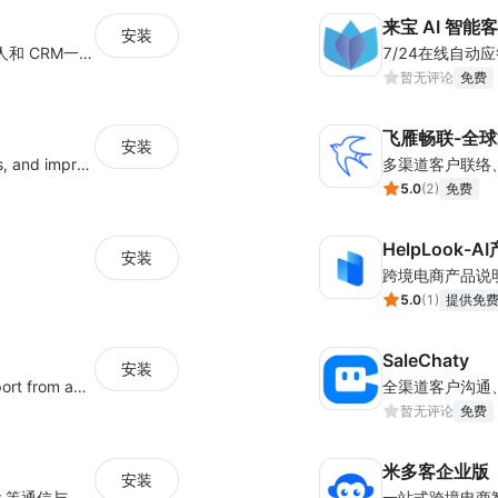
来宝 AI 智能
安装
JivoChat 是一个实时聊天、社交、聊天机器人和 CRM一体化的应用。
暂无评论
免费
飞雁畅联-全球
安装
Increase sales conversions, generate leads, and improve client support
5.0
(
2
)
免费
HelpLook-
安装
5.0
(
1
)
提供免
SaleChaty
安装
Stay connected and offer responsive support from any device via WhatsApp chat
暂无评论
免费
米多客企业版
安装
一站式集成SMS、Voice、WhatsApp、Viber 等通信与社媒能力，可精准触达目标用户，助力企业与全球用户沟通。