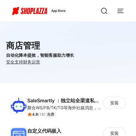
App Store
商店管理
自动化降本提效，智能客服助力增长
安全
支持
财务
运营
SaleSmartly ：独立站全渠道私域神器
安装
聚合WS/FB/TK/TG等海外社媒消息，一站式集中管理，集成客户管理（SCRM）、多语言实时翻译及智能群发功能，助力独立站卖家高效协同跨境沟通。
4.9
(
18
)
免费
自定义代码嵌入
安装