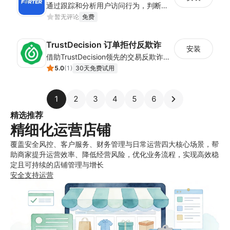
通过跟踪和分析用户访问行为，判断用户下单意图，减少欺诈购买
暂无评论
免费
TrustDecision 订单拒付反欺诈
安装
借助TrustDecision领先的交易反欺诈技术，大幅降低欺诈订单占比，为您的收入保驾护航
5.0
(
1
)
30天免费试用
1
2
3
4
5
6
精选推荐
精细化运营店铺
覆盖安全风控、客户服务、财务管理与日常运营四大核心场景，帮
助商家提升运营效率、降低经营风险，优化业务流程，实现高效稳
定且可持续的店铺管理与增长
安全
支持
运营