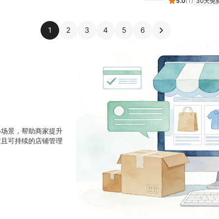
5.0
(
1
)
30天免
1
2
3
4
5
6
心场景，帮助商家提升
定且可持续的店铺管理