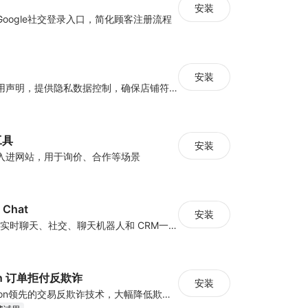
安装
k/Google社交登录入口，简化顾客注册流程
安装
配置隐私数据使用声明，提供隐私数据控制，确保店铺符合经营地隐私法案
工具
安装
入进网站，用于询价、合作等场景
e Chat
安装
JivoChat 是一个实时聊天、社交、聊天机器人和 CRM一体化的应用。
sion 订单拒付反欺诈
安装
借助TrustDecision领先的交易反欺诈技术，大幅降低欺诈订单占比，为您的收入保驾护航