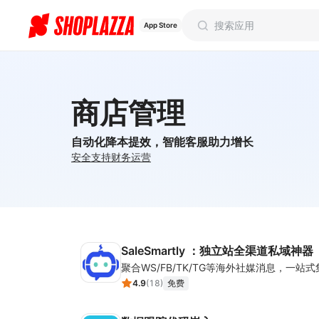
App Store
商店管理
自动化降本提效，智能客服助力增长
安全
支持
财务
运营
SaleSmartly ：独立站全渠道私域神器
4.9
(
18
)
免费