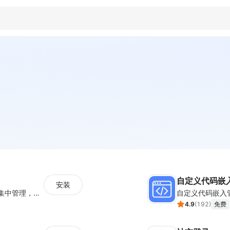
自定义代码嵌
安装
聚合WS/FB/TK/TG等海外社媒消息，一站式集中管理，集成客户管理（SCRM）、多语言实时翻译及智能群发功能，助力独立站卖家高效协同跨境沟通。
自定义代码嵌入
4.9
(
192
)
免费