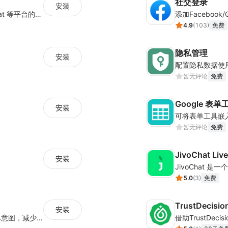
社交登录
安装
支持插入 Google Adwords, Yahoo, Snapchat 等平台的数据跟踪代码
添加Faceboo
4.9
(
103
)
免费
隐私管理
安装
暂无评论
免费
Google 表单
安装
可将表单工具嵌
暂无评论
免费
JivoChat Liv
安装
5.0
(
3
)
免费
TrustDeci
安装
通过跟踪和分析用户访问行为，判断用户下单意图，减少欺诈购买