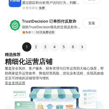
通过跟踪和分析用户访问行为，判断用户下单意图，减少欺诈购买
暂无评论
免费
TrustDecision 订单拒付反欺诈
安装
借助TrustDecision领先的交易反欺诈技术，大幅降低欺诈订单占比，为您的收入保驾护航
5.0
(
1
)
30天免费试用
1
2
3
4
5
6
精选推荐
精细化运营店铺
覆盖安全风控、客户服务、财务管理与日常运营四大核心场景，帮
助商家提升运营效率、降低经营风险，优化业务流程，实现高效稳
定且可持续的店铺管理与增长
安全
支持
运营