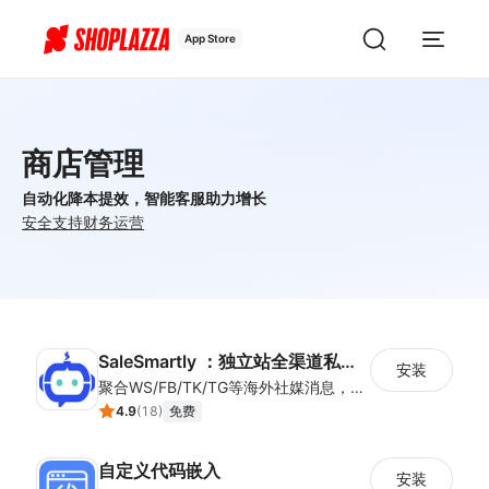
App Store
商店管理
自动化降本提效，智能客服助力增长
安全
支持
财务
运营
SaleSmartly ：独立站全渠道私域神器
安装
聚合WS/FB/TK/TG等海外社媒消息，一站式集中管理，集成客户管理（SCRM）、多语言实时翻译及智能群发功能，助力独立站卖家高效协同跨境沟通。
4.9
(
18
)
免费
自定义代码嵌入
安装