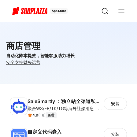
App Store
商店管理
自动化降本提效，智能客服助力增长
安全
支持
财务
运营
SaleSmartly ：独立站全渠道私域神器
安装
聚合WS/FB/TK/TG等海外社媒消息，一站式集中管理，集成客户管理（SCRM）、多语言实时翻译及智能群发功能，助力独立站卖家高效协同跨境沟通。
4.9
(
18
)
免费
自定义代码嵌入
安装