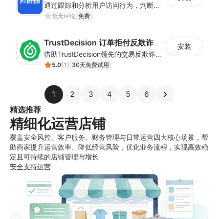
通过跟踪和分析用户访问行为，判断用户下单意图，减少欺诈购买
暂无评论
免费
TrustDecision 订单拒付反欺诈
安装
借助TrustDecision领先的交易反欺诈技术，大幅降低欺诈订单占比，为您的收入保驾护航
5.0
(
1
)
30天免费试用
1
2
3
4
5
6
精选推荐
精细化运营店铺
覆盖安全风控、客户服务、财务管理与日常运营四大核心场景，帮
助商家提升运营效率、降低经营风险，优化业务流程，实现高效稳
定且可持续的店铺管理与增长
安全
支持
运营