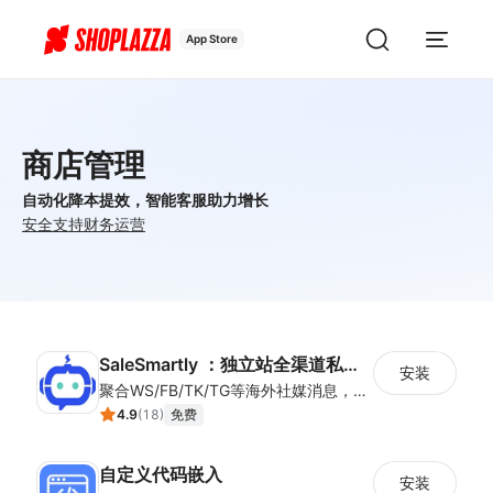
App Store
商店管理
自动化降本提效，智能客服助力增长
安全
支持
财务
运营
SaleSmartly ：独立站全渠道私域神器
安装
聚合WS/FB/TK/TG等海外社媒消息，一站式集中管理，集成客户管理（SCRM）、多语言实时翻译及智能群发功能，助力独立站卖家高效协同跨境沟通。
4.9
(
18
)
免费
自定义代码嵌入
安装