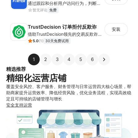
通过跟踪和分析用户访问行为，判断用户下单意图，减少欺诈购买
暂无评论
免费
TrustDecision 订单拒付反欺诈
安装
借助TrustDecision领先的交易反欺诈技术，大幅降低欺诈订单占比，为您的收入保驾护航
5.0
(
1
)
30天免费试用
1
2
3
4
5
6
精选推荐
精细化运营店铺
覆盖安全风控、客户服务、财务管理与日常运营四大核心场景，帮
助商家提升运营效率、降低经营风险，优化业务流程，实现高效稳
定且可持续的店铺管理与增长
安全
支持
运营