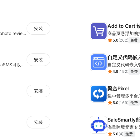
Add to Cart
安装
Seamlessly collect and showcase social & photo reviews to boost organic traffic
商品页悬浮加购
5.0
(
262
)
免费
自定义代码嵌
安装
MambaSMS让邮件/短信营销更高效！MambaSMS可以帮助商家通过邮件和短信即时联系客户。并通过自动化流程，提高弃单挽回效率。
自定义代码嵌入
4.9
(
192
)
免费
聚合Pixel
安装
5.0
(
169
)
免费
SaleSmartl
安装
5.0
(
4
)
免费