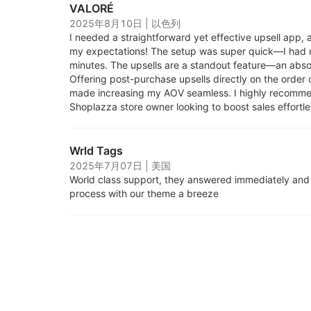
VALORÉ
2025年8月10日
|
以色列
I needed a straightforward yet effective upsell app,
my expectations! The setup was super quick—I had my 
minutes. The upsells are a standout feature—an abs
Offering post-purchase upsells directly on the order
made increasing my AOV seamless. I highly recomme
Shoplazza store owner looking to boost sales effortle
Wrld Tags
2025年7月07日
|
美国
World class support, they answered immediately and
process with our theme a breeze