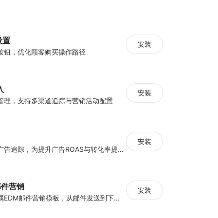
 设置
安装
按钮，优化顾客购买操作路径
入
安装
管理，支持多渠道追踪与营销活动配置
安装
集中管理多平台广告追踪，为提升广告ROAS与转化率提供数据基础
y邮件营销
安装
海量跨境卖家专属EDM邮件营销模板，从邮件发送到下单全链路效果追踪，全生命周期触达用户触达。