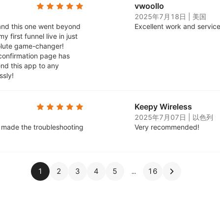
vwoollo
2025年7月18日
|
美国
 and this one went beyond
Excellent work and service
first funnel live in just
olute game-changer!
 confirmation page has
nd this app to any
ssly!
Keepy Wireless
2025年7月07日
|
以色列
 made the troubleshooting
Very recommended!
1
2
3
4
5
16