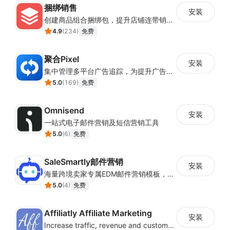
捆绑销售
安装
创建商品组合捆绑包，提升店铺连带销售率
4.9
(
234
)
免费
聚合Pixel
安装
集中管理多平台广告追踪，为提升广告ROAS与转化率提供数据基础
5.0
(
169
)
免费
Omnisend
安装
一站式电子邮件营销及短信营销工具
5.0
(
6
)
免费
SaleSmartly邮件营销
安装
海量跨境卖家专属EDM邮件营销模板，从邮件发送到下单全链路效果追踪，全生命周期触达用户触达。
5.0
(
4
)
免费
Affiliatly Affiliate Marketing
安装
Increase traffic, revenue and customer retention with an affiliate program