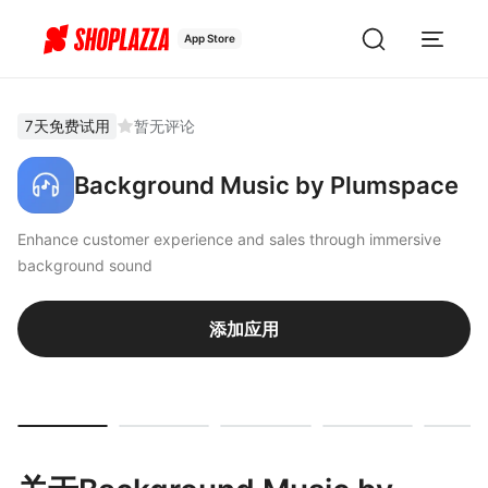
App Store
7天免费试用
暂无评论
Background Music by Plumspace
Enhance customer experience and sales through immersive
background sound
添加应用