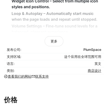
Widget Icon Control
– Select from multiple icon
styles and positions.
Loop & Autoplay
– Automatically start music
when the page loads and repeat until stopped.
Volume Settings
– Fine-tune sound levels for a
balanced, pleasant experience.
Embed Anywhere
– Add background music to any
更多
page.
发布公司:
PlumSpace
How It Benefits Your Business
支持区域:
这个应用在全球范围可用
Keep shoppers entertained and immersed in your
语言:
英文
store.
类别:
商店设计
Celebrate holidays like Black Friday or Christmas
查看我们的网站
联系支持
with themed music.
Express your brand’s mood and tone through
custom sound.
价格
Music helps build emotional connection and
encourage purchases.