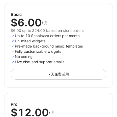
Install
Background Music
today to transform your
Basic
online store into an engaging, memorable experience
$6.00
where every visit feels special — with sound that
/
月
matches your brand.
$6.00 up to $24.00 based on store orders
Up to 10 Shoplazza orders per month
Unlimited widgets
Pre-made background music templates
Fully customizable widgets
No coding
Live chat and support emails
7天免费试用
Pro
$12.00
/
月