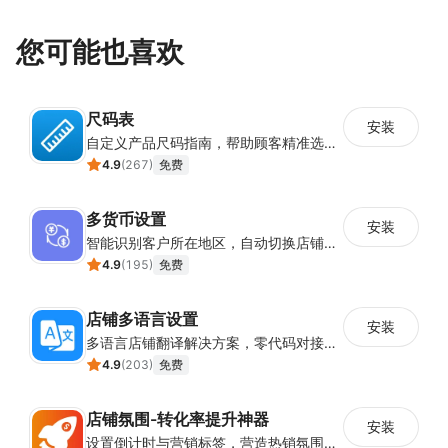
您可能也喜欢
尺码表
安装
自定义产品尺码指南，帮助顾客精准选择所需尺码
4.9
(
267
)
免费
多货币设置
安装
智能识别客户所在地区，自动切换店铺货币展示
4.9
(
195
)
免费
店铺多语言设置
安装
多语言店铺翻译解决方案，零代码对接全球消费者
4.9
(
203
)
免费
店铺氛围-转化率提升神器
安装
设置倒计时与营销标签，营造热销氛围强化购买意愿，提升下单转化率