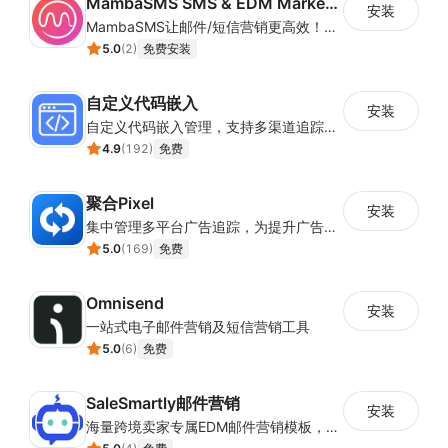
MambaSMS SMS & EDM Marketing
安装
MambaSMS让邮件/短信营销更高效！MambaSMS可以帮助商家通过邮件和短信即时联系客户。并通过自动化流程，提高弃单挽回效率。
5.0
(
2
)
免费安装
自定义代码嵌入
安装
自定义代码嵌入管理，支持多渠道追踪与营销活动配置
4.9
(
192
)
免费
聚合Pixel
安装
集中管理多平台广告追踪，为提升广告ROAS与转化率提供数据基础
5.0
(
169
)
免费
Omnisend
安装
一站式电子邮件营销及短信营销工具
5.0
(
6
)
免费
SaleSmartly邮件营销
安装
海量跨境卖家专属EDM邮件营销模板，从邮件发送到下单全链路效果追踪，全生命周期触达用户触达。