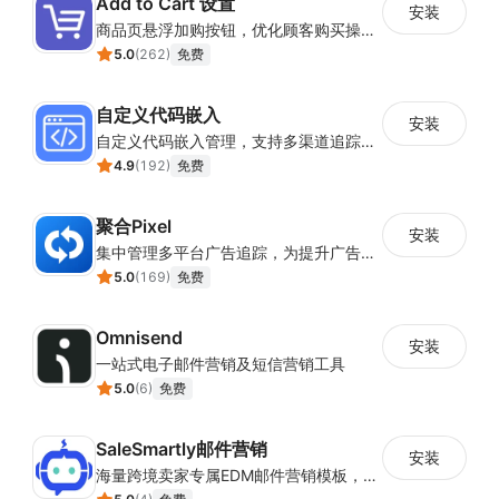
Add to Cart 设置
安装
商品页悬浮加购按钮，优化顾客购买操作路径
5.0
(
262
)
免费
自定义代码嵌入
安装
自定义代码嵌入管理，支持多渠道追踪与营销活动配置
4.9
(
192
)
免费
聚合Pixel
安装
集中管理多平台广告追踪，为提升广告ROAS与转化率提供数据基础
5.0
(
169
)
免费
Omnisend
安装
一站式电子邮件营销及短信营销工具
5.0
(
6
)
免费
SaleSmartly邮件营销
安装
海量跨境卖家专属EDM邮件营销模板，从邮件发送到下单全链路效果追踪，全生命周期触达用户触达。