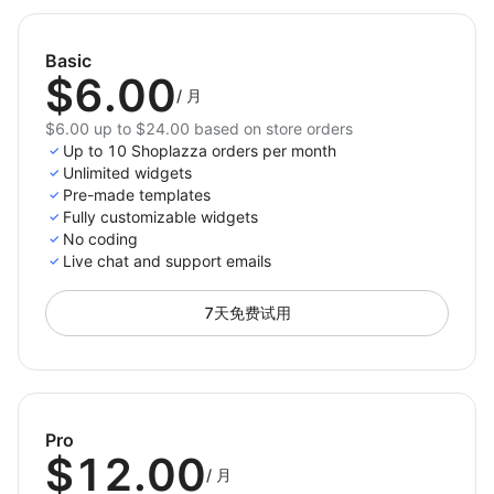
content — start using
Country Redirect
today.
Basic
$6.00
/
月
$6.00 up to $24.00 based on store orders
Up to 10 Shoplazza orders per month
Unlimited widgets
Pre-made templates
Fully customizable widgets
No coding
Live chat and support emails
7天免费试用
Pro
$12.00
/
月