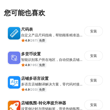
您可能也喜欢
尺码表
安装
自定义产品尺码指南，帮助顾客精准选择所需尺码
4.9
(
267
)
免费
多货币设置
安装
智能识别客户所在地区，自动切换店铺货币展示
4.9
(
195
)
免费
店铺多语言设置
安装
多语言店铺翻译解决方案，零代码对接全球消费者
4.9
(
203
)
免费
店铺氛围-转化率提升神器
安装
设置倒计时与营销标签，营造热销氛围强化购买意愿，提升下单转化率