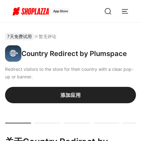
App Store
7天免费试用
暂无评论
Country Redirect by Plumspace
Redirect visitors to the store for their country with a clear pop-
up or banner.
添加应用