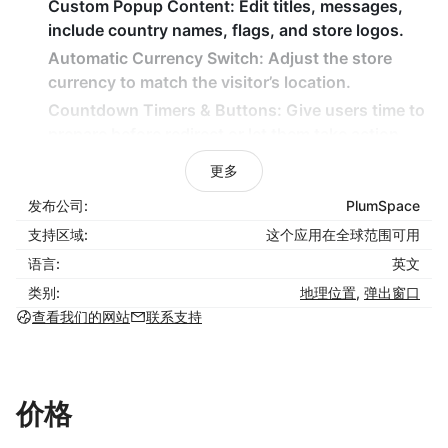
Custom Popup Content:
Edit titles, messages,
include country names, flags, and store logos.
Automatic Currency Switch:
Adjust the store
currency to match the visitor’s location.
Countdown Timers & Buttons:
Give users time to
prepare before redirect or let them take action.
UTM Forwarding:
Automatically append UTM
更多
parameters for better analytics tracking.
发布公司:
PlumSpace
Why Choose Country Redirect?
支持区域:
这个应用在全球范围可用
语言:
英文
Provide a tailored shopping experience for
international customers.
类别:
地理位置
,
弹出窗口
查看我们的网站
Prevent confusion by redirecting visitors to the
联系支持
correct store and currency.
Maintain a professional, branded experience with
fully customizable pop-ups and bars.
价格
Ensure every customer sees the right store and