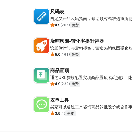
尺码表
自定义产品尺码指南，帮助顾客精准选择所
4.9
(
267
)
免费
店铺氛围-转化率提升神器
5.0
(
161
)
免费
商品置顶
通过URL参数配置实现商品置顶 稳定提升目
4.9
(
232
)
免费
表单工具
买家可以通过工具咨询商品的批发价或合作
3.8
(
4
)
免费