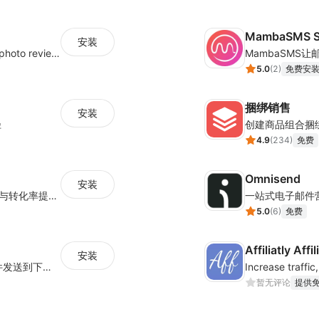
MambaSMS S
安装
Seamlessly collect and showcase social & photo reviews to boost organic traffic
5.0
(
2
)
免费安
捆绑销售
安装
径
创建商品组合捆
4.9
(
234
)
免费
Omnisend
安装
集中管理多平台广告追踪，为提升广告ROAS与转化率提供数据基础
一站式电子邮件
5.0
(
6
)
免费
Affiliatly Aff
安装
海量跨境卖家专属EDM邮件营销模板，从邮件发送到下单全链路效果追踪，全生命周期触达用户触达。
暂无评论
提供