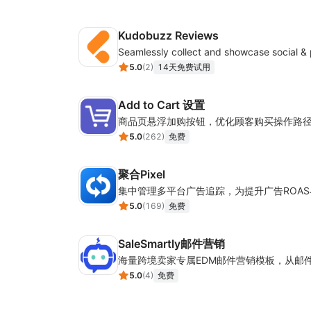
Kudobuzz Reviews
5.0
(
2
)
14天免费试用
Add to Cart 设置
商品页悬浮加购按钮，优化顾客购买操作路
5.0
(
262
)
免费
聚合Pixel
5.0
(
169
)
免费
SaleSmartly邮件营销
5.0
(
4
)
免费