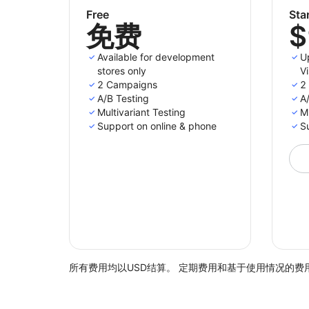
Free
Sta
免费
$
Available for development
U
stores only
Vi
2 Campaigns
2
A/B Testing
A
Multivariant Testing
Mu
Support on online & phone
S
所有费用均以USD结算。 定期费用和基于使用情况的费用