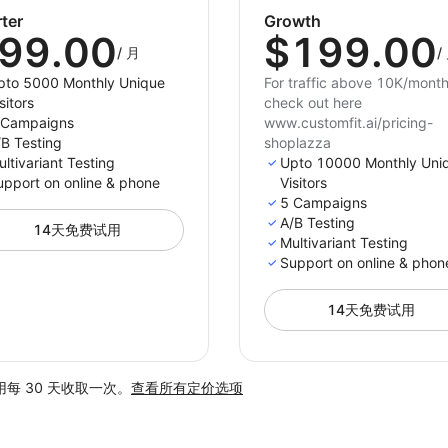
rter
Growth
99.00
$199.00
/
月
/
pto 5000 Monthly Unique
For traffic above 10K/mont
sitors
check out here
 Campaigns
www.customfit.ai/pricing-
/B Testing
shoplazza
ltivariant Testing
Upto 10000 Monthly Uni
upport on online & phone
Visitors
5 Campaigns
A/B Testing
14天免费试用
Multivariant Testing
Support on online & phon
14天免费试用
每 30 天收取一次。
查看所有定价选项