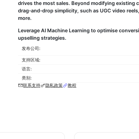
drives the most sales. Beyond modifying existing 
drag-and-drop simplicity, such as UGC video reels
more.
Leverage AI Machine Learning to optimise convers
upselling strategies.
发布公司:
支持区域:
语言:
类别:
联系支持
隐私政策
教程