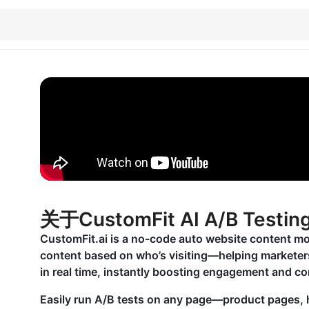
关于CustomFit AI A/B Testin
CustomFit.ai is a no-code auto website content mo
content based on who’s visiting—helping marketer
in real time, instantly boosting engagement and c
Easily run A/B tests on any page—product pages,