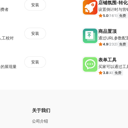
店铺氛围-转
安装
消费者
5.0
(
161
)
免费
商品置顶
安装
人工校对
通过URL参数
4.9
(
232
)
免费
表单工具
安装
多的展现量
买家可以通过工
3.8
(
4
)
免费
关于我们
公司介绍