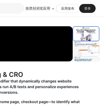
按类别浏览应用
应用发布
登录
g & CRO
difier that dynamically changes website
s run A/B tests and personalize experiences
onversions.
 home page, checkout page—to identify what