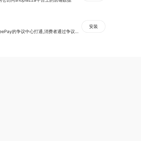
安装
该应用可以和UseePay的争议中心打通,消费者通过争议中心可以及时的看到订单状态和物流状态,减少因为信息没有及时同步给消费者而产生的拒付.风控数据采集.