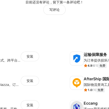
目前还没有评论，留下第一条评论吧！
写评论
运输保障服务
安装
与全球电商平台对接，帮助跨境卖家实现一站式、跨平台、多店铺的管理，打造高效的管理方法和解决方案。
为订单提供损坏/
4.9
(
61
)
免费
AfterShip
安装
商品上货，采集1688等平台商品上架到Shoplazza。订单管理，管理多平台订单
1.0
(
1
)
免费
Eccang
安装
专业跨境电商ERP，多平台管理商品、订单、客服、采购、仓储物流等功能sass模式的跨境ERP
该app用于授权易