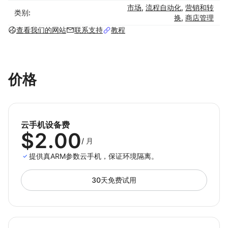
市场
,
流程自动化
,
营销和转
量管理而互不影响。
类别:
换
,
商店管理
查看我们的网站
联系支持
教程
4. 自动化与脚本调度，高效便捷
支持自动化脚本运行与任务调度，实现复杂操作智能执行，
降低人工成本，提升运营效率。
价格
5. 弹性部署，无限扩展
可在云端快速创建、销毁或批量管理上千台虚拟设备，灵活
应对业务增长与不同地区的运营需求。
6. 持续在线，稳定可靠
云手机设备费
$2.00
全天候云端运行，不受硬件与网络限制，确保任务、推广和
/
月
测试持续执行。
提供真ARM参数云手机，保证环境隔离。
30天免费试用
三、典型应用场景
1. 跨境电商
支持批量管理店铺和账号，防封防关联，提高运营效率，助