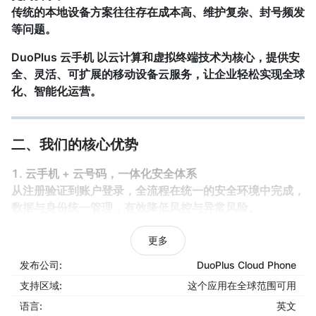
传统的本地设备方案往往存在成本高、维护复杂、封号频发
等问题。
DuoPlus 云手机
以云计算和虚拟终端技术为核心，提供安
全、灵活、可扩展的移动设备云服务，让企业轻松实现全球
化、智能化运营。
二、我们的核心优势
1. 云手机 + 云号码，一体化安全体系
从注册验证到账户登录，全流程在统一的安全环境中完成，
数据与身份统一管理，有效降低风控与异常风险。
2. 真机级云端环境，全面模拟真实设备
更多
每台云手机都具备独立硬件指纹、GPS 定位、设备信息与
发布公司:
DuoPlus Cloud Phone
网络参数，真实可靠，满足多平台的合规要求。
支持区域:
这个应用在全球范围可用
3. 独立 IP 与环境隔离，批量运行更稳
语言:
英文
每个云手机独享独立 IP，设备间完全隔离，实现多账号批