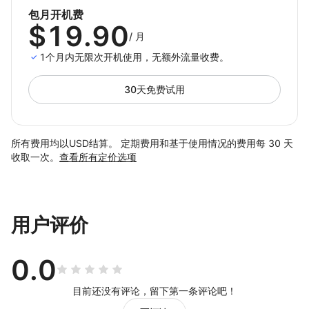
力企业安全拓展全球市场。
包月开机费
$19.90
2. 社交媒体营销
/
月
满足多账号养号、内容发布与广告投放需求，多平台集中管
1个月内无限次开机使用，无额外流量收费。
理，提升内容输出效率与投放精准度。
30天免费试用
3. 应用出海测试
可在不同国家与网络环境中进行功能与合规性测试，加快测
试周期，降低平台风险。
所有费用均以USD结算。 定期费用和基于使用情况的费用每 30 天
4. 游戏业务
收取一次。
查看所有定价选项
适用于大规模账号管理、功能测试与推广自动执行，节约人
力投入，优化运营成效。
5. 广告与自动化运营
用户评价
满足批量广告账户投放与任务自动执行，实现全天候智能化
增长。
0.0
目前还没有评论，留下第一条评论吧！
四、DuoPlus 云手机能解决的核心问题