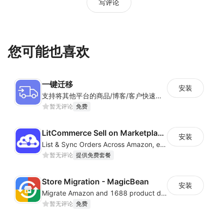
写评论
1. 降低成本
无需购置大量实体手机与 SIM 卡，降低初始投资与维护成
本。
您可能也喜欢
2. 提升效率
集中管理与自动化执行相结合，使多设备、多账号运营流程
更加高效。
一键迁移
安装
支持将其他平台的商品/博客/客户快速迁移到Shoplazza平台
3. 保障安全
暂无评论
免费
操作日志、数据与网络环境全面加密与隔离，减少封号与账
户关联风险。
LitCommerce Sell on Marketplaces
安装
4. 支持全球化业务
List & Sync Orders Across Amazon, eBay, Etsy, Walmart, TikTok Shop, and More
多地域节点与灵活网络配置，适配主流全球平台与应用环
暂无评论
提供免费套餐
境。
Store Migration - MagicBean
安装
Migrate Amazon and 1688 product data to your store.
五、立即体验 DuoPlus 云手机
暂无评论
免费