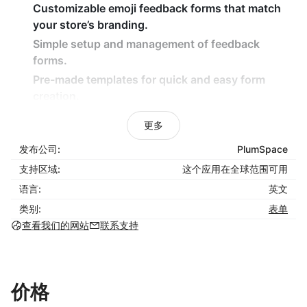
Customizable emoji feedback forms that match
your store’s branding.
Simple setup and management of feedback
forms.
Pre-made templates for quick and easy form
creation.
Fully mobile-optimized for a smooth customer
更多
experience.
发布公司:
PlumSpace
Benefits:
支持区域:
这个应用在全球范围可用
No coding knowledge needed — start collecting
语言:
英文
feedback instantly.
类别:
表单
Increase engagement with fun, emoji-based
查看我们的网站
联系支持
feedback forms.
Boost customer satisfaction by making it easy to
share opinions.
价格
Ensure seamless feedback collection across all