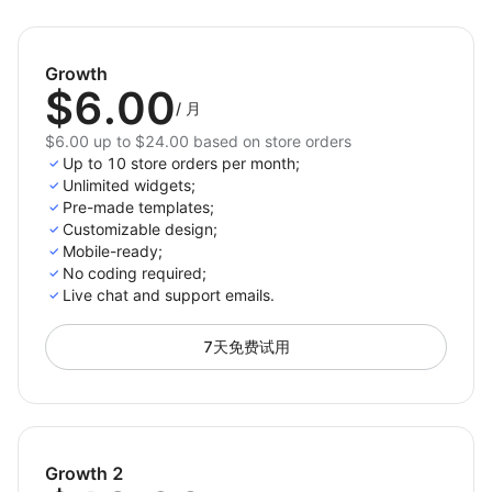
devices with mobile-friendly forms.
Start making customer interaction and gaining
Growth
valuable insights fun and engaging with the Emoji
$6.00
Request Feedback and Reviews app for Shoplazza
/
月
today!
$6.00 up to $24.00 based on store orders
Up to 10 store orders per month;
Unlimited widgets;
Pre-made templates;
Customizable design;
Mobile-ready;
No coding required;
Live chat and support emails.
7天免费试用
Growth 2