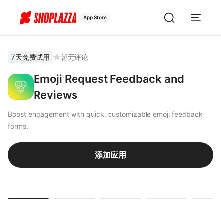
App Store
7天免费试用
暂无评论
Emoji Request Feedback and
Reviews
Boost engagement with quick, customizable emoji feedback
forms.
添加应用