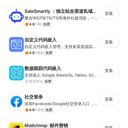
SaleSmartly ：独立站全渠道私域神器
安装
聚合WS/FB/TK/TG等海外社媒消息，一站式集中管理，集成客户管理（SCRM）、多语言实时翻译及智能群发功能，助力独立站卖家高效协同跨境沟通。
4.9
(
18
)
免费
自定义代码嵌入
安装
自定义代码嵌入管理，支持多渠道追踪与营销活动配置
4.9
(
192
)
免费
数据跟踪代码嵌入
安装
支持插入 Google Adwords, Yahoo, Snapchat 等平台的数据跟踪代码
暂无评论
免费
社交登录
安装
添加Facebook/Google社交登录入口，简化顾客注册流程
4.9
(
103
)
免费
Mailchimp: 邮件营销
安装