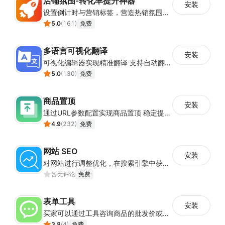
店铺氛围-转化率提升神器
安装
设置倒计时与营销标签，营造热销氛围强化购买意愿，提升下单转化率
5.0
(
161
)
免费
多语言可视化翻译
安装
可视化编辑器实现精准翻译 支持自动翻译与人工校对
5.0
(
130
)
免费
商品置顶
安装
通过URL参数配置实现商品置顶 稳定提升目标商品曝光
4.9
(
232
)
免费
网站 SEO
安装
对网站进行调整优化，在搜索引擎中获得更多的展现量
暂无评论
免费
表单工具
安装
买家可以通过工具咨询商品的批发价或合作事宜
3.8
(
4
)
免费