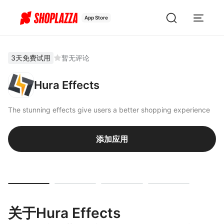
App Store
3天免费试用
暂无评论
Hura Effects
The stunning effects give users a better shopping experience
添加应用
关于Hura Effects