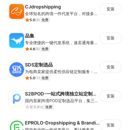
CJdropshipping
安装
全球知名的跨境一件代发平台，对接多家独立站建站平台及第三方电商平台，累计服务超过四十万家独立站商户，每月订单处理量超百万单，包裹发往全球200多个国家和地区。
5.0
(
3
)
免费
品集
安装
专业便捷的一键代发系统，速卖通海量商品一键抓取
4.6
(
5
)
免费
SDS定制选品
安装
为电商卖家提供柔性供应链定制服务：产品丰富、DIY设计、铺货上架、无库存、一件起订、一件代发
5.0
(
1
)
免费
S2BPOD-一站式跨境独立站定制选品平台
安装
国内首家跨境POD定制选品平台，集三种Dropshipping模式：热卖成品海量数据模式、千款产品批量设计模式、定制POD模式，独品开模，一站式服务
暂无评论
免费
EPROLO-Dropshipping & Branding
安装
国内专业的一件代发平台，累计服务超30W国内外电商卖家，超一万平米深圳及义乌处理中心，日均处理订单2W+，稳定合作供应商3W家，自有百万级SKU. 是跨境中小卖家的不二选择.