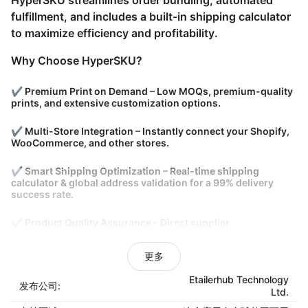
HyperSKU streamlines order bundling, automated
fulfillment, and includes a built-in shipping calculator
to maximize efficiency and profitability.
Why Choose HyperSKU?
✔ Premium Print on Demand – Low MOQs, premium-quality
prints, and extensive customization options.
✔ Multi-Store Integration – Instantly connect your Shopify,
WooCommerce, and other stores.
✔ Smart Shipping Optimization – Real-time shipping
calculator & global address validation for a 99% delivery
success rate.
✔ Product Quality Assurance – Direct supplier
communication and sample requests ensure reliability.
更多
✔ Efficient Fulfillment – Automate multi-order processing,
bundle shipments, and optimize shipping costs.
Etailerhub Technology
发布公司:
Ltd.
From dropshippers to brand owners, HyperSKU