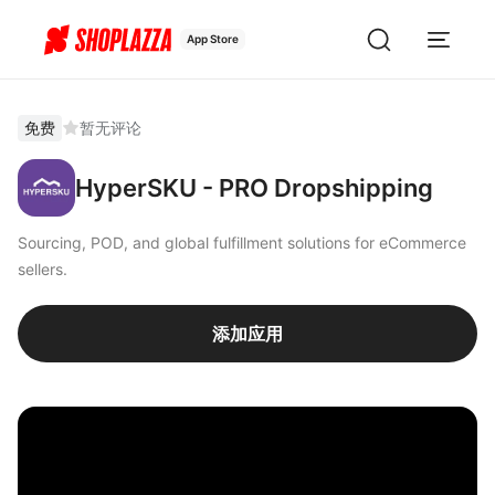
App Store
免费
暂无评论
HyperSKU - PRO Dropshipping
Sourcing, POD, and global fulfillment solutions for eCommerce
sellers.
添加应用