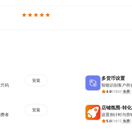
多货币设置
安装
需尺码
智能识别客户所
4.9
(
195
)
免费
店铺氛围-转
安装
消费者
5.0
(
161
)
免费