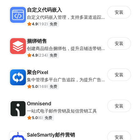
自定义代码嵌入
安装
自定义代码嵌入管理，支持多渠道追踪与营销活动配置
4.9
(
192
)
免费
捆绑销售
安装
创建商品组合捆绑包，提升店铺连带销售率
4.9
(
234
)
免费
聚合Pixel
安装
集中管理多平台广告追踪，为提升广告ROAS与转化率提供数据基础
5.0
(
169
)
免费
Omnisend
安装
一站式电子邮件营销及短信营销工具
5.0
(
6
)
免费
SaleSmartly邮件营销
安装