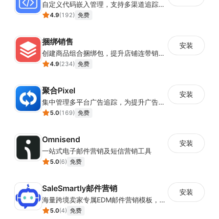
自定义代码嵌入管理，支持多渠道追踪与营销活动配置
4.9
(
192
)
免费
捆绑销售
安装
创建商品组合捆绑包，提升店铺连带销售率
4.9
(
234
)
免费
聚合Pixel
安装
集中管理多平台广告追踪，为提升广告ROAS与转化率提供数据基础
5.0
(
169
)
免费
Omnisend
安装
一站式电子邮件营销及短信营销工具
5.0
(
6
)
免费
SaleSmartly邮件营销
安装
海量跨境卖家专属EDM邮件营销模板，从邮件发送到下单全链路效果追踪，全生命周期触达用户触达。
5.0
(
4
)
免费