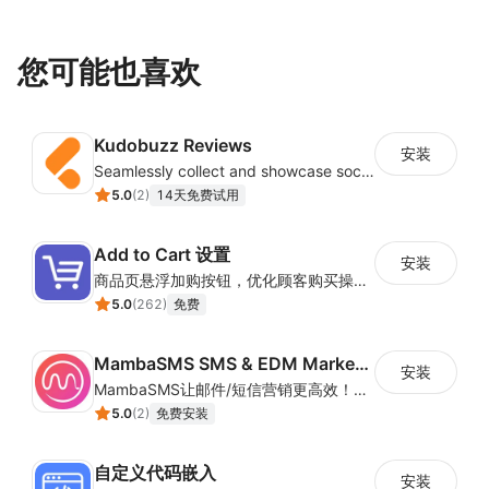
您可能也喜欢
Kudobuzz Reviews
安装
Seamlessly collect and showcase social & photo reviews to boost organic traffic
5.0
(
2
)
14天免费试用
Add to Cart 设置
安装
商品页悬浮加购按钮，优化顾客购买操作路径
5.0
(
262
)
免费
MambaSMS SMS & EDM Marketing
安装
MambaSMS让邮件/短信营销更高效！MambaSMS可以帮助商家通过邮件和短信即时联系客户。并通过自动化流程，提高弃单挽回效率。
5.0
(
2
)
免费安装
自定义代码嵌入
安装