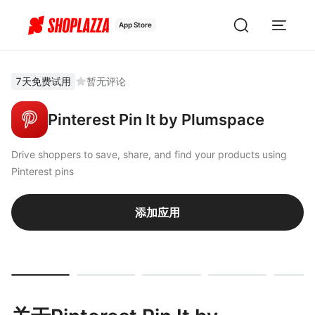
App Store
7天免费试用
暂无评论
Pinterest Pin It by Plumspace
Drive shoppers to save, share, and find your products using
Pinterest pins
添加应用