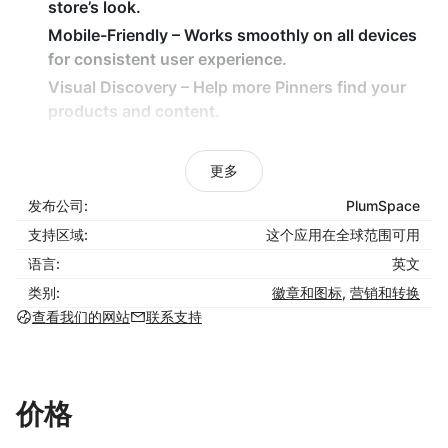
store’s look.
Mobile-Friendl
y – Works smoothly on all devices
for consistent user experience.
Visual Discovery
– Help more Pinners find your
products and content.
How It Benefits Your Business
:
更多
Increase your brand visibility and reach through
发布公司:
PlumSpace
Pinterest shares.
支持区域:
这个应用在全球范围可用
Attract new followers and potential buyers from
语言:
英文
Pinterest’s massive audience.
类别:
徽章和图标
,
营销和转换
Turn your website images into viral Pins that drive
查看我们的网站
联系支持
lasting traffic.
Boost engagement and inspire customers to
share your story visually.
价格
Install
Pinterest Pin
It today to make your content
instantly shareable and turn every visitor into a brand