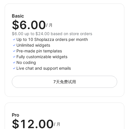
ambassador.
Basic
$6.00
/
月
$6.00 up to $24.00 based on store orders
Up to 10 Shoplazza orders per month
Unlimited widgets
Pre-made pin templates
Fully customizable widgets
No coding
Live chat and support emails
7天免费试用
Pro
$12.00
/
月