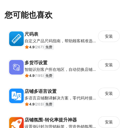
您可能也喜欢
尺码表
安装
自定义产品尺码指南，帮助顾客精准选择所需尺码
4.9
(
267
)
免费
多货币设置
安装
智能识别客户所在地区，自动切换店铺货币展示
4.9
(
195
)
免费
店铺多语言设置
安装
多语言店铺翻译解决方案，零代码对接全球消费者
4.9
(
203
)
免费
店铺氛围-转化率提升神器
安装
设置倒计时与营销标签，营造热销氛围强化购买意愿，提升下单转化率