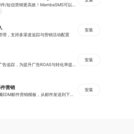
MambaSMS让邮件/短信营销更高效！MambaSMS可以帮助商家通过邮件和短信即时联系客户。并通过自动化流程，提高弃单挽回效率。
装
入
安装
管理，支持多渠道追踪与营销活动配置
安装
集中管理多平台广告追踪，为提升广告ROAS与转化率提供数据基础
y邮件营销
安装
海量跨境卖家专属EDM邮件营销模板，从邮件发送到下单全链路效果追踪，全生命周期触达用户触达。