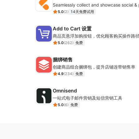
5.0
(
2
)
14天免费试用
Add to Cart 设置
商品页悬浮加购按钮，优化顾客购买操作路
5.0
(
262
)
免费
捆绑销售
创建商品组合捆绑包，提升店铺连带销售率
4.9
(
234
)
免费
Omnisend
一站式电子邮件营销及短信营销工具
5.0
(
6
)
免费