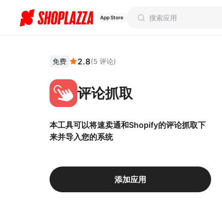
App Store
2.8
免费
(
5
评论
)
评论抓取
本工具可以将速卖通和Shopify的评论抓取下
来并导入您的系统
添加应用