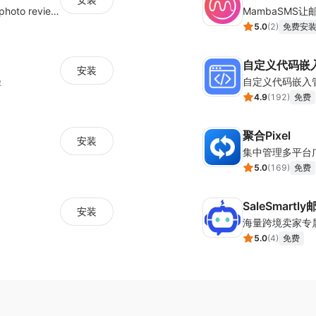
Seamlessly collect and showcase social & photo reviews to boost organic traffic
5.0
(
2
)
免费安
自定义代码嵌
安装
径
自定义代码嵌入
4.9
(
192
)
免费
聚合Pixel
安装
5.0
(
169
)
免费
SaleSmartl
安装
5.0
(
4
)
免费